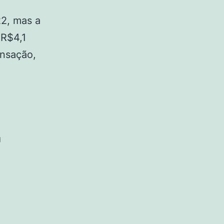
2, mas a
 R$4,1
ensação,
g