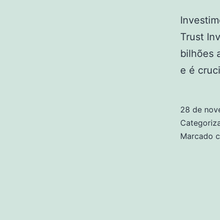
Investi
Trust In
bilhões 
e é cruc
28 de nov
Categori
Marcado 