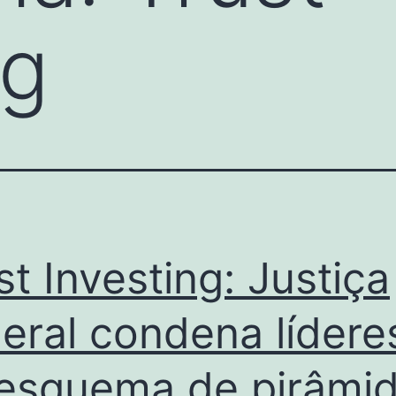
ng
st Investing: Justiça
eral condena lídere
esquema de pirâmi