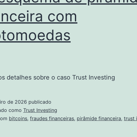
anceira com
ptomoedas
os detalhes sobre o caso Trust Investing
iro de 2026
publicado
zado como
Trust Investing
com
bitcoins
,
fraudes financeiras
,
pirâmide financeira
,
trust