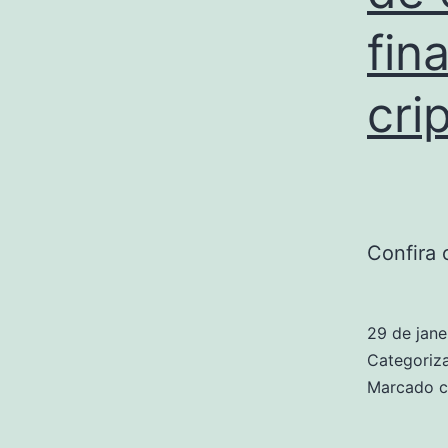
fin
cri
Confira 
29 de jane
Categori
Marcado 