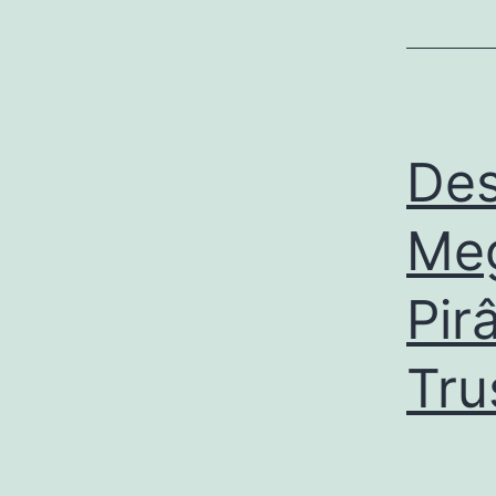
Des
Me
Pir
Tru