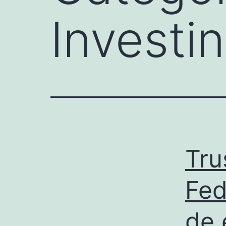
Investi
Tru
Fed
de 