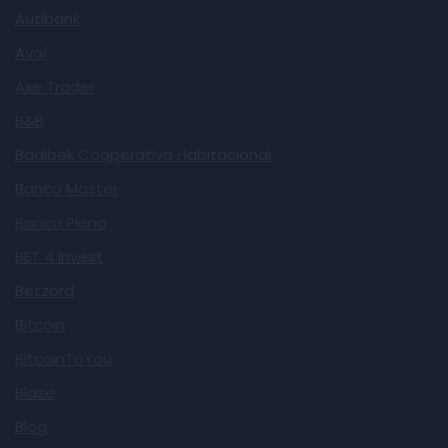
Autibank
Avaí
Axe Trader
B&B
Baalbek Cooperativa Habitacional
Banco Master
Banco Pleno
BET 4 Invest
Betzord
Bitcoin
BitcoinToYou
Blaze
Blog