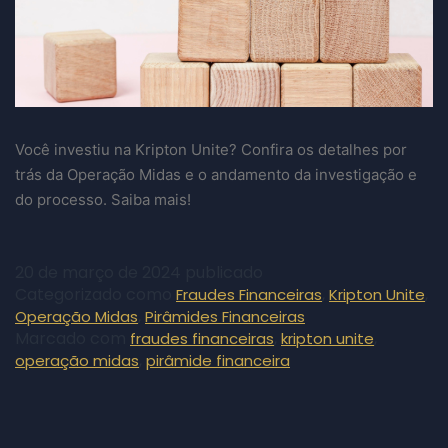
Você investiu na Kripton Unite? Confira os detalhes por
trás da Operação Midas e o andamento da investigação e
do processo. Saiba mais!
20 de março de 2024
publicado
Categorizado como
,
,
Fraudes Financeiras
Kripton Unite
,
Operação Midas
Pirâmides Financeiras
Marcado com
,
,
fraudes financeiras
kripton unite
,
operação midas
pirâmide financeira