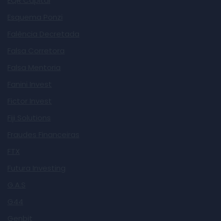
EQR Capital
Esquema Ponzi
Falência Decretada
Falsa Corretora
Falsa Mentoria
Fanini Invest
Fictor Invest
Fiji Solutions
Fraudes Financeiras
FTX
Futura Investing
G.A.S
G44
Genbit