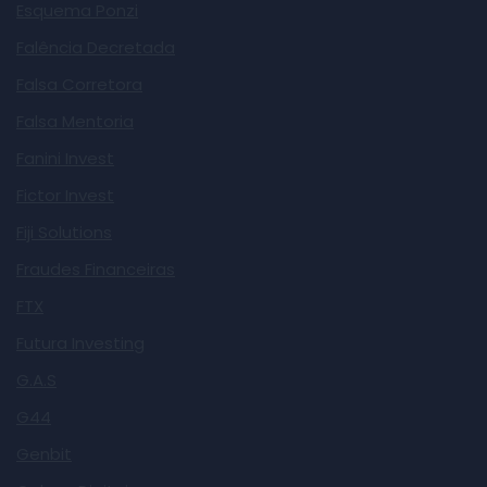
Esquema Ponzi
Falência Decretada
Falsa Corretora
Falsa Mentoria
Fanini Invest
Fictor Invest
Fiji Solutions
Fraudes Financeiras
FTX
Futura Investing
G.A.S
G44
Genbit