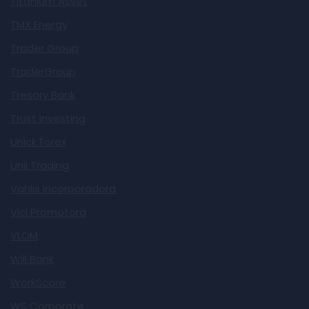
Titanium Asset
TMX Energy
Trader Group
TraderGroup
Tresory Bank
Trust Investing
Unick Forex
Unii Trading
Vahlis Incorporadora
Vici Promotora
VLOM
Will Bank
WorkScore
WS Corporate