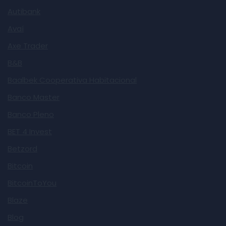
Autibank
Avaí
Axe Trader
B&B
Baalbek Cooperativa Habitacional
Banco Master
Banco Pleno
BET 4 Invest
Betzord
Bitcoin
BitcoinToYou
Blaze
Blog