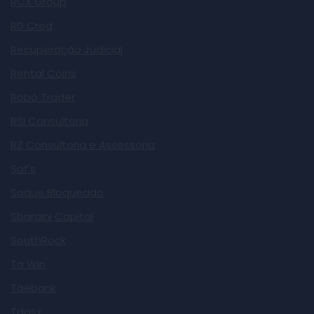
RCX Group
RD Cred
Recuperação Judicial
Rental Coins
Robô Trader
RSI Consultoria
RZ Consultoria e Assessoria
Saf's
Saque Bloqueado
Sbaraini Capital
SouthRock
Ta Win
Taebank
Tdasx