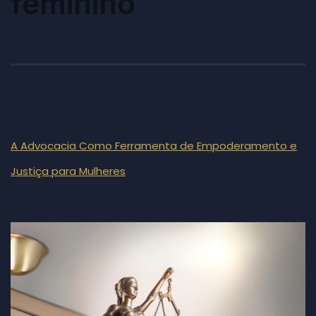
feminino
A Advocacia Como Ferramenta de Empoderamento e
Justiça para Mulheres