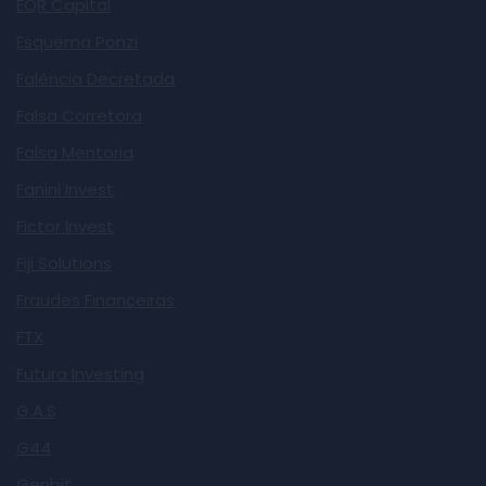
EQR Capital
Esquema Ponzi
Falência Decretada
Falsa Corretora
Falsa Mentoria
Fanini Invest
Fictor Invest
Fiji Solutions
Fraudes Financeiras
FTX
Futura Investing
G.A.S
G44
Genbit