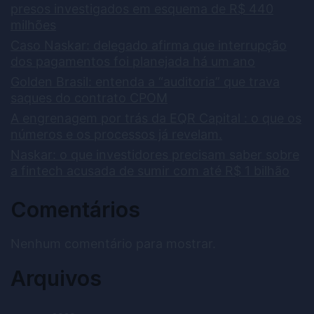
presos investigados em esquema de R$ 440
milhões
Caso Naskar: delegado afirma que interrupção
dos pagamentos foi planejada há um ano
Golden Brasil: entenda a “auditoria” que trava
saques do contrato CPOM
A engrenagem por trás da EQR Capital : o que os
números e os processos já revelam.
Naskar: o que investidores precisam saber sobre
a fintech acusada de sumir com até R$ 1 bilhão
Comentários
Nenhum comentário para mostrar.
Arquivos