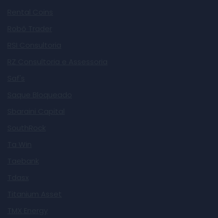
Rental Coins
Robô Trader
RSI Consultoria
RZ Consultoria e Assessoria
Saf's
Saque Bloqueado
Sbaraini Capital
SouthRock
Ta Win
Taebank
Tdasx
Titanium Asset
TMX Energy