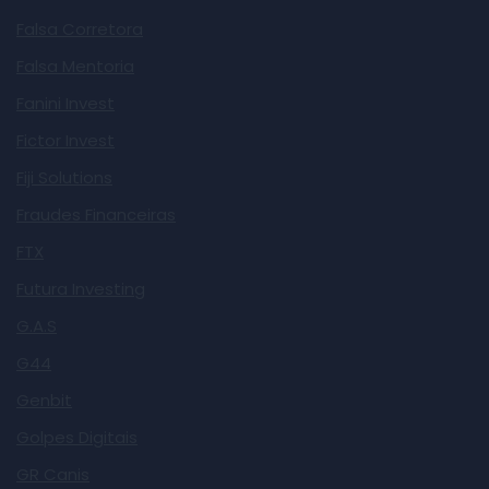
Falsa Corretora
Falsa Mentoria
Fanini Invest
Fictor Invest
Fiji Solutions
Fraudes Financeiras
FTX
Futura Investing
G.A.S
G44
Genbit
Golpes Digitais
GR Canis