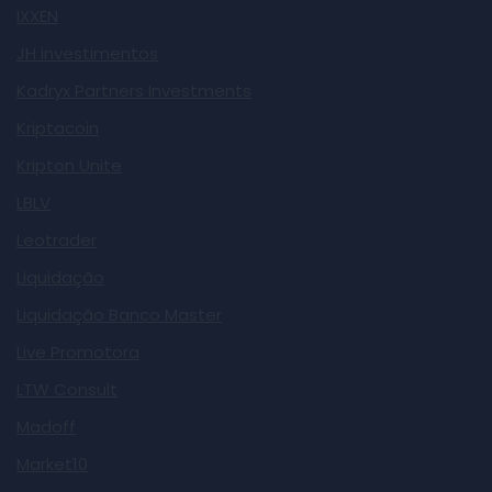
IXXEN
JH investimentos
Kadryx Partners Investments
Kriptacoin
Kripton Unite
LBLV
Leotrader
Liquidação
Liquidação Banco Master
Live Promotora
LTW Consult
Madoff
Market10