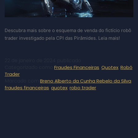
Descubra mais sobre o esquema de venda do fictício robô
trader investigado pela CPI das Pirâmides. Leia mais!
22 de janeiro de 2024
publicado
Categorizado como
,
,
Fraudes Financeiras
Quotex
Robô
Trader
Marcado com
,
Breno Alberto da Cunha Rebelo da Silva
,
,
fraudes financeiras
quotex
robo trader