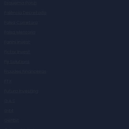
Esquema Ponzi
Falência Decretada
Falsa Corretora
Falsa Mentoria
Fanini Invest
Fictor Invest
Fiji Solutions
Fraudes Financeiras
FTX
Futura Investing
G.A.S
G44
Genbit