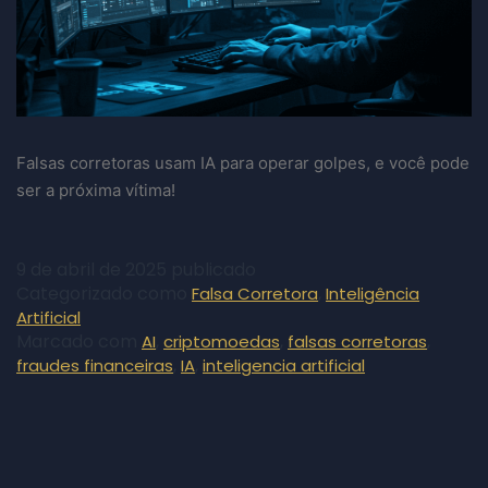
Falsas corretoras usam IA para operar golpes, e você pode
ser a próxima vítima!
9 de abril de 2025
publicado
Categorizado como
,
Falsa Corretora
Inteligência
Artificial
Marcado com
,
,
,
AI
criptomoedas
falsas corretoras
,
,
fraudes financeiras
IA
inteligencia artificial