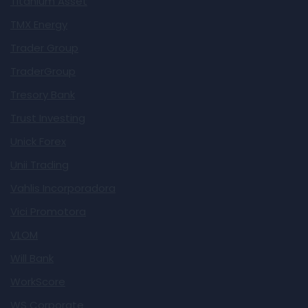
Titanium Asset
TMX Energy
Trader Group
TraderGroup
Tresory Bank
Trust Investing
Unick Forex
Unii Trading
Vahlis Incorporadora
Vici Promotora
VLOM
Will Bank
WorkScore
WS Corporate