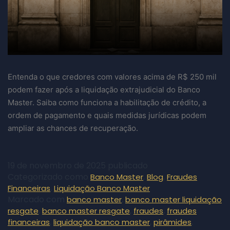
Entenda o que credores com valores acima de R$ 250 mil
podem fazer após a liquidação extrajudicial do Banco
Master. Saiba como funciona a habilitação de crédito, a
ordem de pagamento e quais medidas jurídicas podem
ampliar as chances de recuperação.
19 de novembro de 2025
publicado
Categorizado como
,
,
Banco Master
Blog
Fraudes
,
Financeiras
Liquidação Banco Master
Marcado com
,
banco master
banco master liquidação
,
,
,
resgate
banco master resgate
fraudes
fraudes
,
,
,
financeiras
liquidação banco master
pirâmides