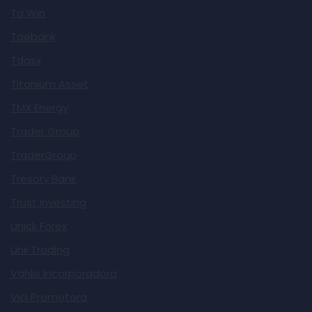
Ta Win
Taebank
Tdasx
Titanium Asset
TMX Energy
Trader Group
TraderGroup
Tresory Bank
Trust Investing
Unick Forex
Unii Trading
Vahlis Incorporadora
Vici Promotora