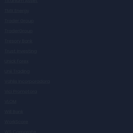
Titanium Asset
TMX Energy
Trader Group
TraderGroup
Tresory Bank
Trust Investing
Unick Forex
Unii Trading
Vahlis Incorporadora
Vici Promotora
VLOM
Will Bank
WorkScore
WS Corporate