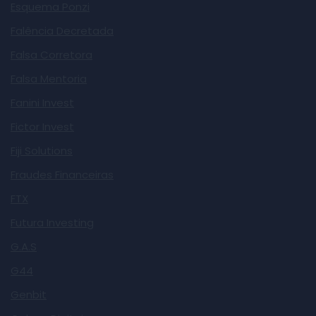
Esquema Ponzi
Falência Decretada
Falsa Corretora
Falsa Mentoria
Fanini Invest
Fictor Invest
Fiji Solutions
Fraudes Financeiras
FTX
Futura Investing
G.A.S
G44
Genbit