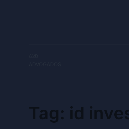
CVD
ADVOGADOS
Tag:
id inve