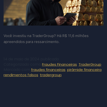
Você investiu na TraderGroup? Há R$ 11,6 milhões
apreendidos para ressarcimento.
14 de maio de 2024
publicado
Categorizado como
,
Fraudes Financeiras
TraderGroup
Marcado com
,
,
fraudes financeiras
pirâmide financeira
,
rendimentos falsos
tradergroup