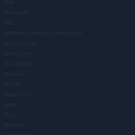
Avaí
Axe Trader
B&B
Baalbek Cooperativa Habitacional
Banco Master
Banco Pleno
BET 4 Invest
Betzord
Bitcoin
BitcoinToYou
Blaze
Blog
BlueBenx
Braiscompany