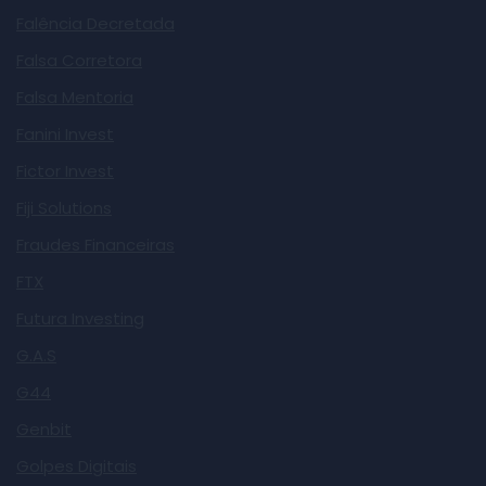
Falência Decretada
Falsa Corretora
Falsa Mentoria
Fanini Invest
Fictor Invest
Fiji Solutions
Fraudes Financeiras
FTX
Futura Investing
G.A.S
G44
Genbit
Golpes Digitais