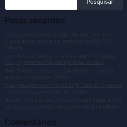
Pesquisar
Posts recentes
Caso Xtreme Trade: Justiça do Piauí mantém
presos investigados em esquema de R$ 440
milhões
Caso Naskar: delegado afirma que interrupção
dos pagamentos foi planejada há um ano
Golden Brasil: entenda a “auditoria” que trava
saques do contrato CPOM
A engrenagem por trás da EQR Capital : o que os
números e os processos já revelam.
Naskar: o que investidores precisam saber sobre
a fintech acusada de sumir com até R$ 1 bilhão
Comentários