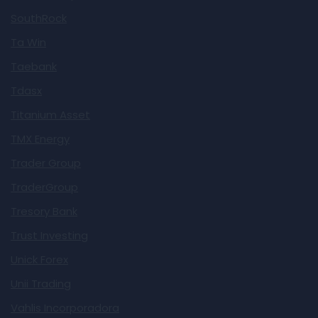
SouthRock
Ta Win
Taebank
Tdasx
Titanium Asset
TMX Energy
Trader Group
TraderGroup
Tresory Bank
Trust Investing
Unick Forex
Unii Trading
Vahlis Incorporadora