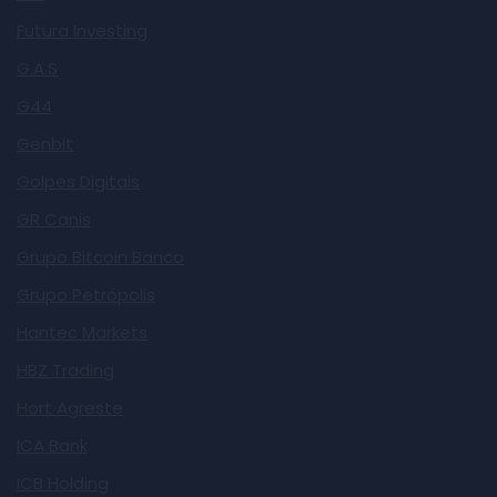
Futura Investing
G.A.S
G44
Genbit
Golpes Digitais
GR Canis
Grupo Bitcoin Banco
Grupo Petrópolis
Hantec Markets
HBZ Trading
Hort Agreste
ICA Bank
ICB Holding