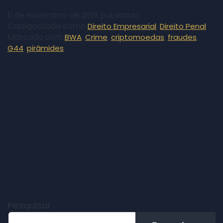
11 de novembro de 2019
publicado
Categorizado como
,
Direito Empresarial
Direito Penal
Marcado com
,
,
,
,
BWA
Crime
criptomoedas
fraudes
,
G44
pirâmides
Pesquisar