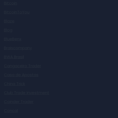
Bitcoin
BitcoinToYou
Blaze
Blog
BlueBenx
Braiscompany
BWA Brasil
Cangaceiro Trader
Casa de Apostas
China Trick
Club Trade Investment
Coinder Trader
Concal