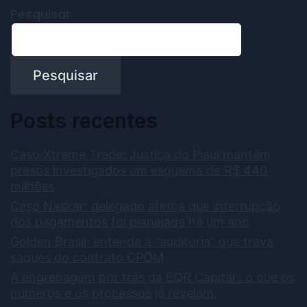
Pesquisar
Pesquisar
Posts recentes
Caso Xtreme Trade: Justiça do Piauí mantém
presos investigados em esquema de R$ 440
milhões
Caso Naskar: delegado afirma que interrupção
dos pagamentos foi planejada há um ano
Golden Brasil: entenda a “auditoria” que trava
saques do contrato CPOM
A engrenagem por trás da EQR Capital : o que os
números e os processos já revelam.