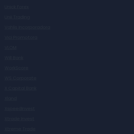
Unick Forex
Unii Trading
Vahlis Incorporadora
Vici Promotora
VLOM
Will Bank
WorkScore
WS Corporate
X Capital Bank
Xland
XspeedInvest
Xtrade Invest
Xtreme Trade