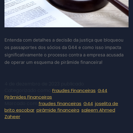
Entenda com detalhes a decisão da justiça que bloqueou
os passaportes dos sócios da G44 e como isso impacta
significativamente o processo contra a empresa acusada
de operar um esquema de pirâmide financeira!
4 de dezembro de 2023
publicado
Categorizado como
,
,
Fraudes Financeiras
G44
Pirâmides Financeiras
Marcado com
,
,
fraudes financeiras
G44
joselita de
,
,
brito escobar
pirâmide financeira
saleem Ahmed
Zaheer