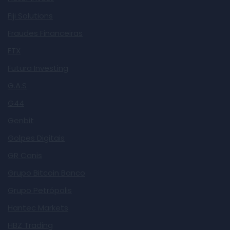
Fiji Solutions
Fraudes Financeiras
FTX
Futura Investing
G.A.S
G44
Genbit
Golpes Digitais
GR Canis
Grupo Bitcoin Banco
Grupo Petrópolis
Hantec Markets
HBZ Trading