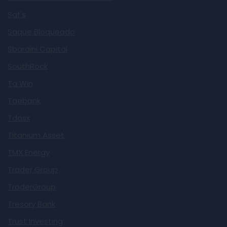
Saf's
Saque Bloqueado
Sbaraini Capital
SouthRock
Ta Win
Taebank
Tdasx
Titanium Asset
TMX Energy
Trader Group
TraderGroup
Tresory Bank
Trust Investing