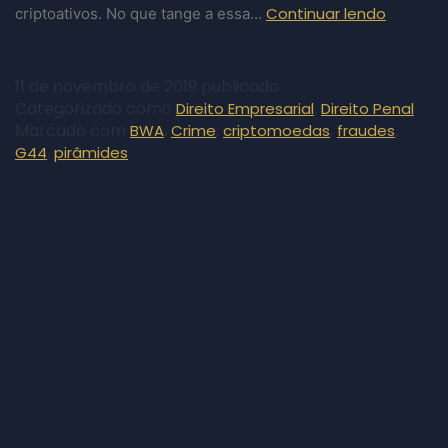
Continuar lendo
criptoativos. No que tange a essa…
11 de novembro de 2019
publicado
Categorizado como
,
Direito Empresarial
Direito Penal
Marcado com
,
,
,
,
BWA
Crime
criptomoedas
fraudes
,
G44
pirâmides