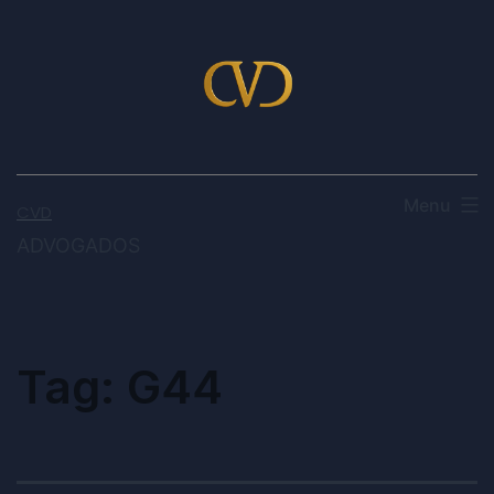
Menu
CVD
ADVOGADOS
Tag:
G44