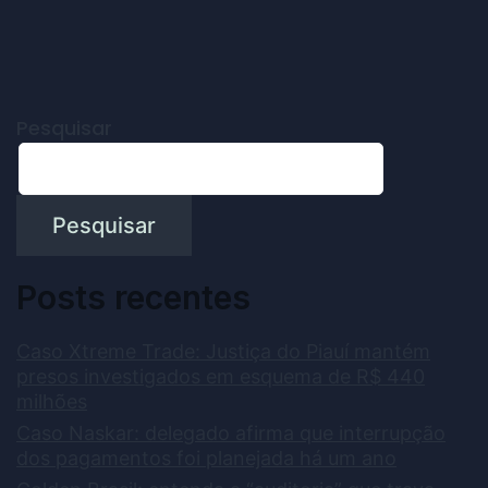
Pesquisar
Pesquisar
Posts recentes
Caso Xtreme Trade: Justiça do Piauí mantém
presos investigados em esquema de R$ 440
milhões
Caso Naskar: delegado afirma que interrupção
dos pagamentos foi planejada há um ano