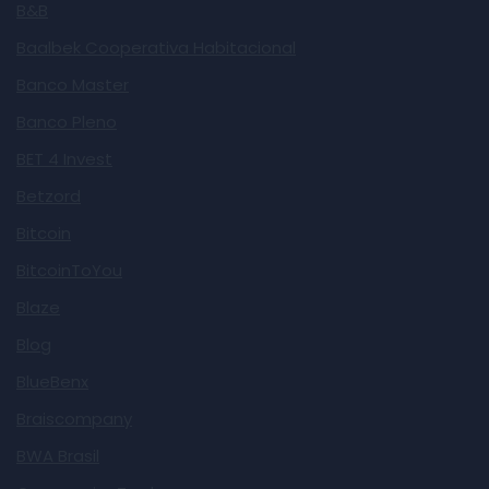
B&B
Baalbek Cooperativa Habitacional
Banco Master
Banco Pleno
BET 4 Invest
Betzord
Bitcoin
BitcoinToYou
Blaze
Blog
BlueBenx
Braiscompany
BWA Brasil