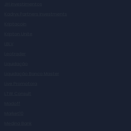
JH investimentos
Kadryx Partners Investments
Kriptacoin
Kripton Unite
LBLV
Leotrader
Liquidação
Liquidação Banco Master
Live Promotora
LTW Consult
Madoff
Market10
Medina Bank