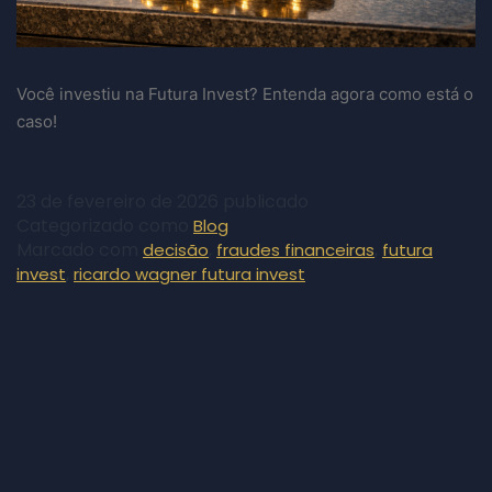
Você investiu na Futura Invest? Entenda agora como está o
caso!
23 de fevereiro de 2026
publicado
Categorizado como
Blog
Marcado com
,
,
decisão
fraudes financeiras
futura
,
invest
ricardo wagner futura invest