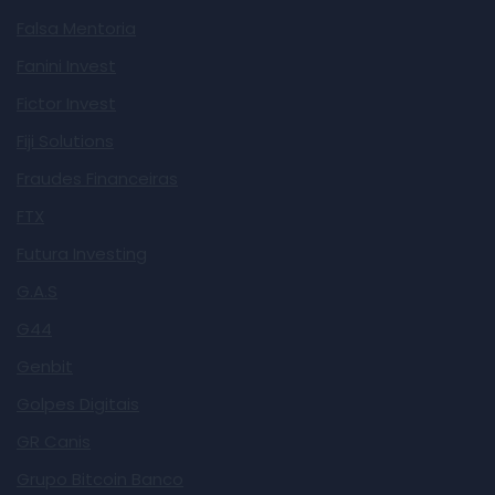
Falsa Mentoria
Fanini Invest
Fictor Invest
Fiji Solutions
Fraudes Financeiras
FTX
Futura Investing
G.A.S
G44
Genbit
Golpes Digitais
GR Canis
Grupo Bitcoin Banco