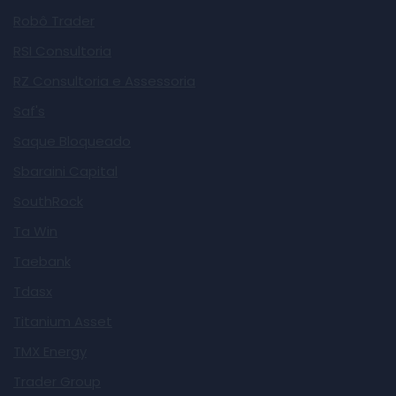
Robô Trader
RSI Consultoria
RZ Consultoria e Assessoria
Saf's
Saque Bloqueado
Sbaraini Capital
SouthRock
Ta Win
Taebank
Tdasx
Titanium Asset
TMX Energy
Trader Group