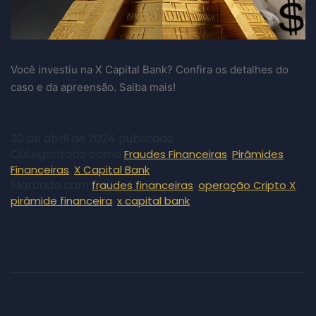
Você investiu na X Capital Bank? Confira os detalhes do
caso e da apreensão. Saiba mais!
30 de abril de 2024
publicado
Categorizado como
,
Fraudes Financeiras
Pirâmides
,
Financeiras
X Capital Bank
Marcado com
,
,
fraudes financeiras
operação Cripto X
,
pirâmide financeira
x capital bank