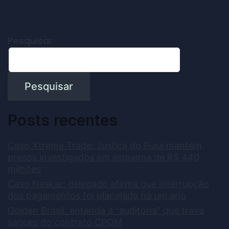
Pesquisar
Pesquisar
Posts recentes
Caso Xtreme Trade: Justiça do Piauí mantém
presos investigados em esquema de R$ 440
milhões
Caso Naskar: delegado afirma que interrupção
dos pagamentos foi planejada há um ano
Golden Brasil: entenda a “auditoria” que trava
saques do contrato CPOM