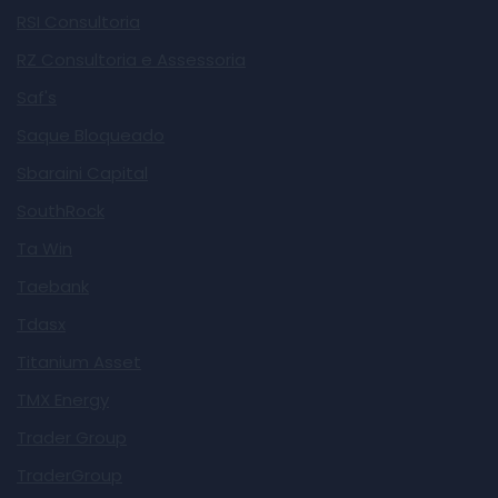
RSI Consultoria
RZ Consultoria e Assessoria
Saf's
Saque Bloqueado
Sbaraini Capital
SouthRock
Ta Win
Taebank
Tdasx
Titanium Asset
TMX Energy
Trader Group
TraderGroup