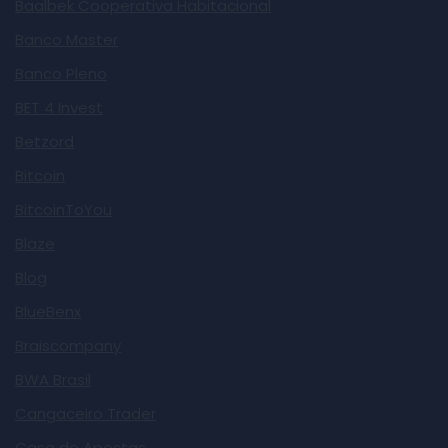
Baalbek Cooperativa Habitacional
Banco Master
Banco Pleno
BET 4 Invest
Betzord
Bitcoin
BitcoinToYou
Blaze
Blog
BlueBenx
Braiscompany
BWA Brasil
Cangaceiro Trader
Casa de Apostas