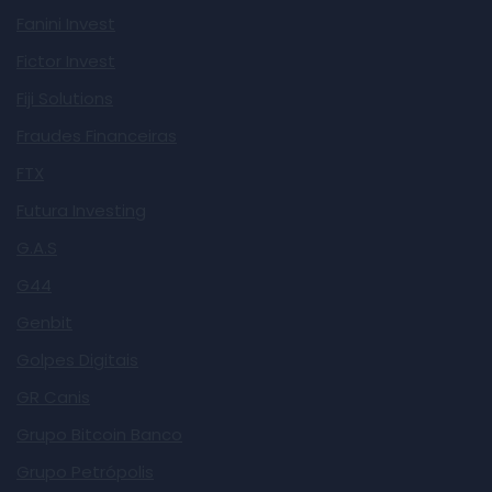
Fanini Invest
Fictor Invest
Fiji Solutions
Fraudes Financeiras
FTX
Futura Investing
G.A.S
G44
Genbit
Golpes Digitais
GR Canis
Grupo Bitcoin Banco
Grupo Petrópolis